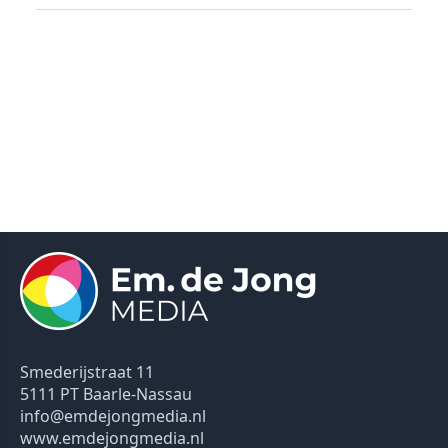
Smederijstraat 11
5111 PT Baarle-Nassau
info@emdejongmedia.nl
www.emdejongmedia.nl