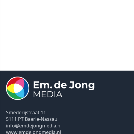
Smederijstraat 11
5111 PT Baarle-Nassau
info@emdejongmedia.nl
www.emdejongmedia.nl