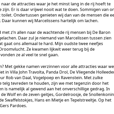
aar de attracties waar je het minst lang in de rij hoeft te
 te zijn. Er is daar vrijwel nooit wat te doen. Sommigen van o
t toilet. Ondertussen genieten wij dan van de mensen die e
. Daar kunnen wij Marcelissens hartelijk om lachen.
d met z’n allen naar de wachtende rij mensen bij De Baron
gelachen. Daar zul je niemand van Marcelissen tussen zien
at gaat ons allemaal te hard. Mijn oudste twee neefjes
 Droomvlucht. Ze kwamen lijkwit weer terug bij de
 vonden ze al veel te snel gaan.
? Met gekke namen verzinnen voor alle attracties waar we
t in Villa John Travolta, Panda Drol, De Vliegende Holleeder
ur Rob van Daal, Vogelpoep en Ravenstein. Met zulke
e telg tevreden te houden, zijn we met tegenzin door het
 is namelijk al gewend aan het onverschillige gedrag. In
e Wolf en de zeven geitjes, Gordelroosje, de Snollenkonin
de Swaffelstokjes, Hans en Mietje en Tepelstreeltje. Op het
 Gers Pardoes.