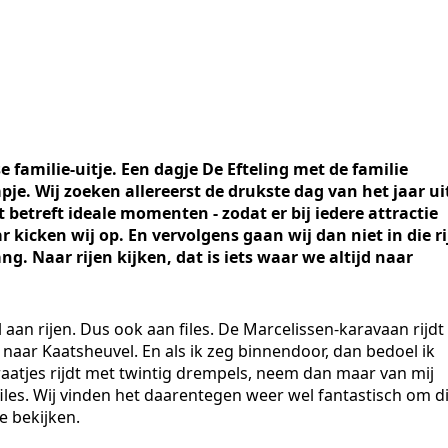
se familie-uitje. Een dagje De Efteling met de familie
je. Wij zoeken allereerst de drukste dag van het jaar uit
betreft ideale momenten - zodat er bij iedere attractie
 kicken wij op. En vervolgens gaan wij dan niet in die ri
ng. Naar rijen kijken, dat is iets waar we altijd naar
aan rijen. Dus ook aan files. De Marcelissen-karavaan rijdt
aar Kaatsheuvel. En als ik zeg binnendoor, dan bedoel ik
raatjes rijdt met twintig drempels, neem dan maar van mij
files. Wij vinden het daarentegen weer wel fantastisch om d
e bekijken.