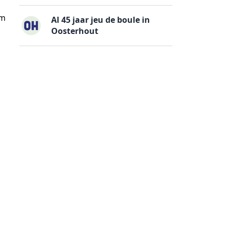
om
Al 45 jaar jeu de boule in
Oosterhout