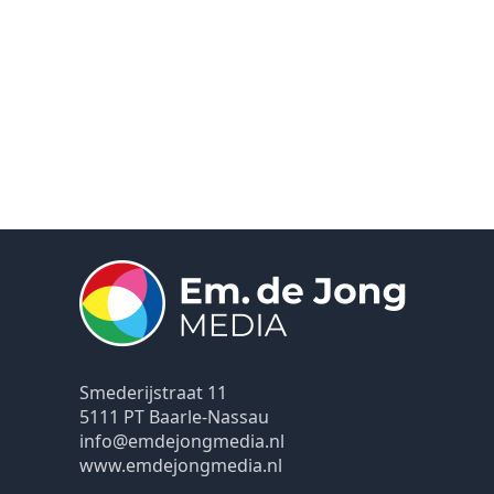
Smederijstraat 11
5111 PT Baarle-Nassau
info@emdejongmedia.nl
www.emdejongmedia.nl