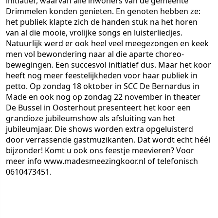
initiatief, waarvan alle inwoners van de gemeente
Drimmelen konden genieten. En genoten hebben ze:
het publiek klapte zich de handen stuk na het horen
van al die mooie, vrolijke songs en luisterliedjes.
Natuurlijk werd er ook heel veel meegezongen en keek
men vol bewondering naar al die aparte choreo-
bewegingen. Een succesvol initiatief dus. Maar het koor
heeft nog meer feestelijkheden voor haar publiek in
petto. Op zondag 18 oktober in SCC De Bernardus in
Made en ook nog op zondag 22 november in theater
De Bussel in Oosterhout presenteert het koor een
grandioze jubileumshow als afsluiting van het
jubileumjaar. Die shows worden extra opgeluisterd
door verrassende gastmuzikanten. Dat wordt echt héél
bijzonder! Komt u ook ons feestje meevieren? Voor
meer info www.madesmeezingkoor.nl of telefonisch
0610473451.