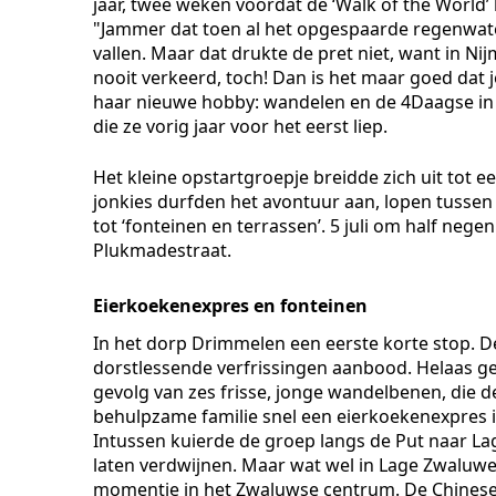
jaar, twee weken voordat de ‘Walk of the World’
"Jammer dat toen al het opgespaarde regenwat
vallen. Maar dat drukte de pret niet, want in Ni
nooit verkeerd, toch! Dan is het maar goed dat j
haar nieuwe hobby: wandelen en de 4Daagse in 
die ze vorig jaar voor het eerst liep.
Het kleine opstartgroepje breidde zich uit tot 
jonkies durfden het avontuur aan, lopen tuss
tot ‘fonteinen en terrassen’. 5 juli om half nege
Plukmadestraat.
Eierkoekenexpres en fonteinen
In het dorp Drimmelen een eerste korte stop. 
dorstlessende verfrissingen aanbood. Helaas gee
gevolg van zes frisse, jonge wandelbenen, die d
behulpzame familie snel een eierkoekenexpres 
Intussen kuierde de groep langs de Put naar L
laten verdwijnen. Maar wat wel in Lage Zwaluwe?
momentje in het Zwaluwse centrum. De Chinese f