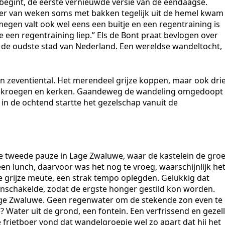
 begint, de eerste vernieuwde versie van de eendaagse.
er van weken soms met bakken tegelijk uit de hemel kwam
jmegen valt ook wel eens een buitje en een regentraining is
e een regentraining liep.” Els de Bont praat bevlogen over
de oudste stad van Nederland. Een wereldse wandeltocht,
een zeventiental. Het merendeel grijze koppen, maar ook dri
en kroegen en kerken. Gaandeweg de wandeling omgedoopt
n in de ochtend startte het gezelschap vanuit de
De tweede pauze in Lage Zwaluwe, waar de kastelein de gro
n lunch, daarvoor was het nog te vroeg, waarschijnlijk he
e grijze meute, een strak tempo oplegden. Gelukkig dat
inschakelde, zodat de ergste honger gestild kon worden.
age Zwaluwe. Geen regenwater om de stekende zon even te
 Water uit de grond, een fontein. Een verfrissend en gezell
rietboer vond dat wandelgroepje wel zo apart dat hij het