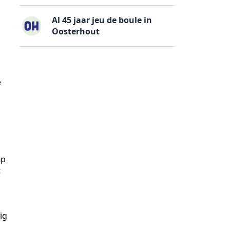
Al 45 jaar jeu de boule in
Oosterhout
e
ep
t
ig