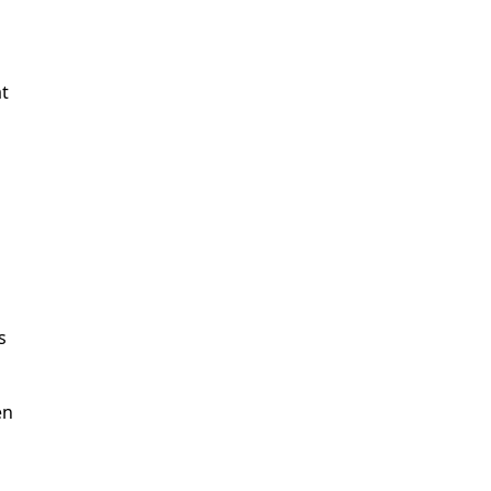
t
s
en