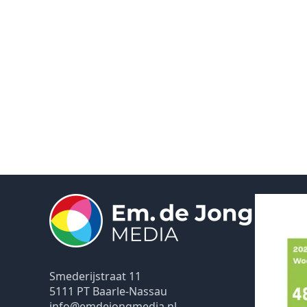
Smederijstraat 11
5111 PT Baarle-Nassau
info@emdejongmedia.nl