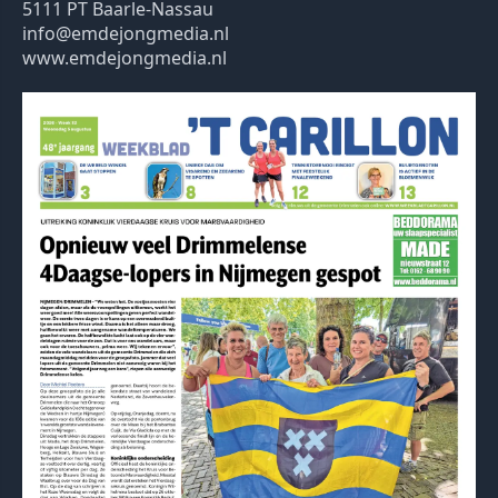
5111 PT Baarle-Nassau
info@emdejongmedia.nl
www.emdejongmedia.nl