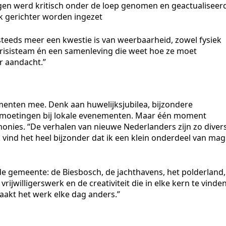
gen werd kritisch onder de loep genomen en geactualiseer
k gerichter worden ingezet
steeds meer een kwestie is van weerbaarheid, zowel fysiek
 crisisteam én een samenleving die weet hoe ze moet
r aandacht.”
nten mee. Denk aan huwelijksjubilea, bijzondere
ntmoetingen bij lokale evenementen. Maar één moment
monies. “De verhalen van nieuwe Nederlanders zijn zo divers
k vind het heel bijzonder dat ik een klein onderdeel van mag
 de gemeente: de Biesbosch, de jachthavens, het polderland,
ijwilligerswerk en de creativiteit die in elke kern te vinde
aakt het werk elke dag anders.”