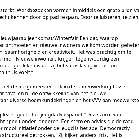
rsterkt. Werkbezoeken vormen inmiddels een grote bron v
s echt kennen door op pad te gaan. Door te luisteren, te zien
 Nieuwjaarsbijeenkomst/Winterfair. Een dag waarop
elkaar ontmoeten en nieuwe inwoners welkom worden gehete
in: saamhorigheid en creativiteit. Het was prachtig om te
rmd.” Nieuwe inwoners krijgen tegenwoordig een
mdat gebleken is dat zij het soms lastig vinden om
h thuis voelt.”
, ziet de burgemeester ook in de samenwerking tussen
rnaval en bij de ontwikkeling van het nieuwe
aar diverse heemkundekringen en het VVV aan meewerkte
r plezier geeft: het jeugdadviespanel. “Deze vorm van
cht speelt onder jongeren. Een stem en advies die de raad
mooi initiatief onder de jeugd is het spel Democractiy.
ructureel betrokken. “Zij kijken anders, fris. Het is