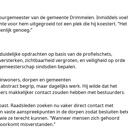
s burgemeester van de gemeente Drimmelen. Inmiddels voel
te voor hem uitgegroeid tot een plek die hij koestert. “Het
genlijk genoeg.”
e duidelijke opdrachten op basis van de profielschets,
ersterken, zichtbaarheid vergroten, en veiligheid op orde
rgemeesterschap sindsdien bepalen.
n inwoners, dorpen en gemeenten
bstract begrip, maar dagelijks werk. Hij wilde dat het
rs makkelijker contact zouden hebben met bestuurders.
st. Raadsleden zoeken nu vaker direct contact met
 vaste aanspreekpunten in de dorpen zodat besluiten bet
wie ze terecht kunnen. “Wanneer mensen zich gehoord
e voorkomt misverstanden.”