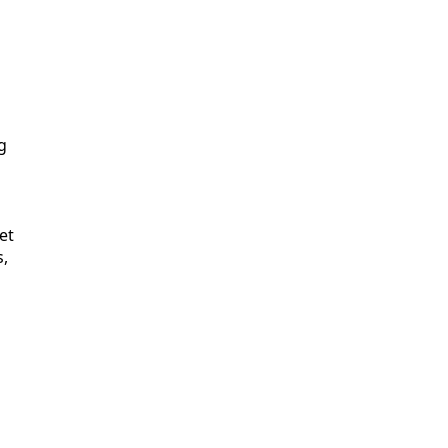
d
g
g
et
s,