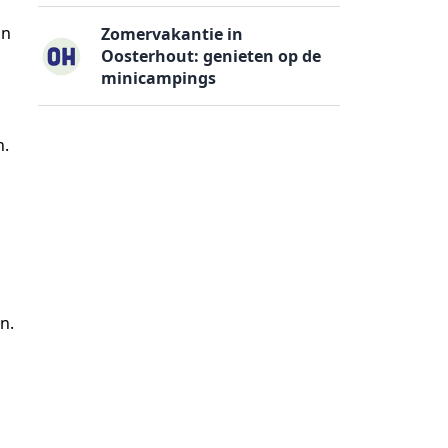
an
Zomervakantie in
Oosterhout: genieten op de
minicampings
n.
n.