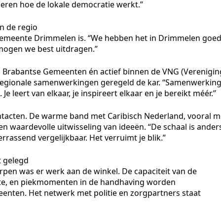
 leren hoe de lokale democratie werkt.”
n de regio
 gemeente Drimmelen is. “We hebben het in Drimmelen goe
 mogen we best uitdragen.”
van Brabantse Gemeenten én actief binnen de VNG (Verenigin
 regionale samenwerkingen geregeld de kar. “Samenwerkin
e leert van elkaar, je inspireert elkaar en je bereikt méér.”
 contacten. De warme band met Caribisch Nederland, vooral m
een waardevolle uitwisseling van ideeën. “De schaal is ander
rrassend vergelijkbaar. Het verruimt je blik.”
t gelegd
pen was er werk aan de winkel. De capaciteit van de
 fte, en piekmomenten in de handhaving worden
ten. Het netwerk met politie en zorgpartners staat