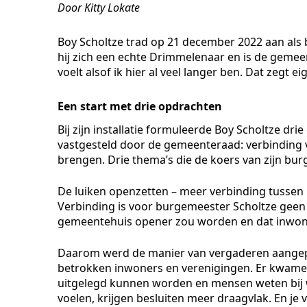
Door Kitty Lokate
Boy Scholtze trad op 21 december 2022 aan al
hij zich een echte Drimmelenaar en is de gemeen
voelt alsof ik hier al veel langer ben. Dat zegt ei
Een start met drie opdrachten
Bij zijn installatie formuleerde Boy Scholtze dri
vastgesteld door de gemeenteraad: verbinding v
brengen. Drie thema’s die de koers van zijn bu
De luiken openzetten – meer verbinding tusse
Verbinding is voor burgemeester Scholtze geen a
gemeentehuis opener zou worden en dat inwone
Daarom werd de manier van vergaderen aangepa
betrokken inwoners en verenigingen. Er kwamen
uitgelegd kunnen worden en mensen weten bij 
voelen, krijgen besluiten meer draagvlak. En j