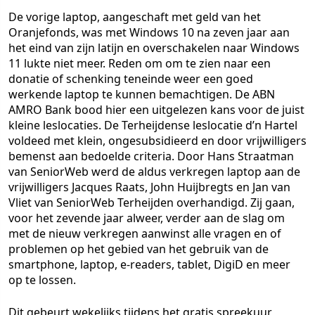
De vorige laptop, aangeschaft met geld van het
Oranjefonds, was met Windows 10 na zeven jaar aan
het eind van zijn latijn en overschakelen naar Windows
11 lukte niet meer. Reden om om te zien naar een
donatie of schenking teneinde weer een goed
werkende laptop te kunnen bemachtigen. De ABN
AMRO Bank bood hier een uitgelezen kans voor de juist
kleine leslocaties. De Terheijdense leslocatie d’n Hartel
voldeed met klein, ongesubsidieerd en door vrijwilligers
bemenst aan bedoelde criteria. Door Hans Straatman
van SeniorWeb werd de aldus verkregen laptop aan de
vrijwilligers Jacques Raats, John Huijbregts en Jan van
Vliet van SeniorWeb Terheijden overhandigd. Zij gaan,
voor het zevende jaar alweer, verder aan de slag om
met de nieuw verkregen aanwinst alle vragen en of
problemen op het gebied van het gebruik van de
smartphone, laptop, e-readers, tablet, DigiD en meer
op te lossen.
Dit gebeurt wekelijks tijdens het gratis spreekuur,