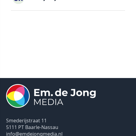
Smederijstraat 11
5111 PT Baarle-Nassau
info@emdejongmedia.nl