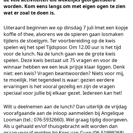
worden. Kom eens langs om met eigen ogen te zien
wat er zoal te doen is.
Uiteraard beginnen we op dinsdag 7 juli lmet een kopje
koffie of thee, alvorens we de spieren gaan losmaken
tijdens de stoelgym. Ter voorbereiding op de kwis
spelen wij het spel Tijdspoor. Om 12.00 uur is het tijd
voor de lunch. Na de lunch gaan we de grote kwis
spelen. Deze kwis bestaat uit 75 vragen en voor de
winnaar hebben we een leuk prijsje klaar liggen. Denk
niet: een kwis? Vragen beantwoorden? Niets voor mij,
te moeilijk. Het tegendeel is waar: gezien eerdere
ervaringen is het vooral gezellig en zijn de vragen
speciaal voor jullie bij elkaar gezet. Iedereen kan het!
Wilt u deelnemen aan de lunch? Dan uiterlijk de vrijdag
voorafgaande aan de inloop aanmelden bij Angelique
Looman (tel.: 076-5932660). Wel graag tijdig doorgeven.
Als u gehaald en/of thuisgebracht wilt worden dan
graag vooraf melden bij Kees van Gurp (06-51999268).