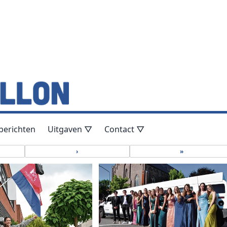
berichten
Uitgaven ▽
Contact ▽
›
»