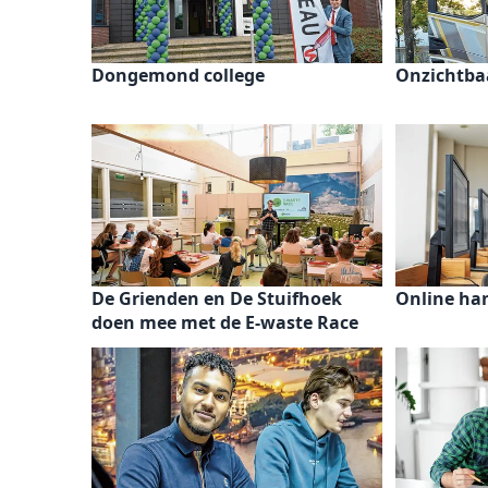
Dongemond college
Onzichtbaa
De Grienden en De Stuifhoek
Online ha
doen mee met de E-waste Race