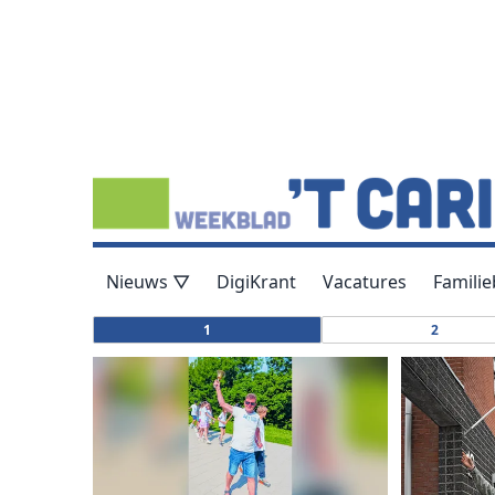
Nieuws ▽
DigiKrant
Vacatures
Familie
1
2