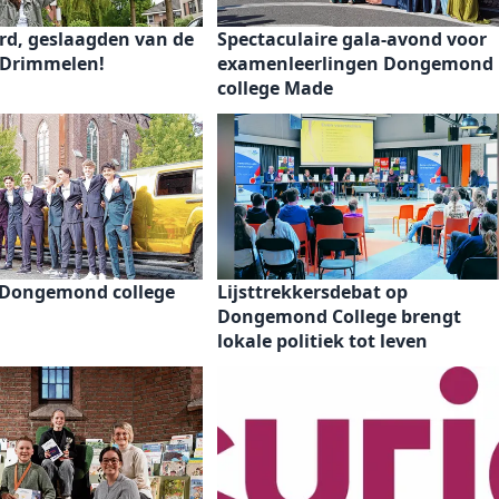
erd, geslaagden van de
Spectaculaire gala-avond voor
 Drimmelen!
examenleerlingen Dongemond
college Made
 Dongemond college
Lijsttrekkersdebat op
Dongemond College brengt
lokale politiek tot leven