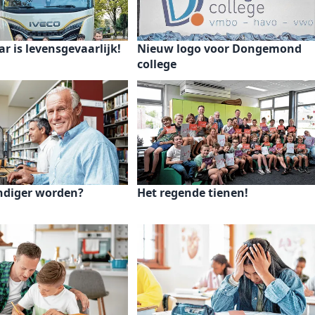
r is levensgevaarlijk!
Nieuw logo voor Dongemond
college
ndiger worden?
Het regende tienen!