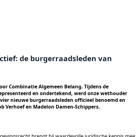
uctief: de burgerraadsleden van
oor Combinatie Algemeen Belang. Tijdens de
gepresenteerd en ondertekend, werd onze wethouder
vier nieuwe burgerraadsleden officieel benoemd en
 Rob Verhoef en Madelon Damen-Schippers.
gevingsrecht brengt hij waardevolle juridische kennis mee.