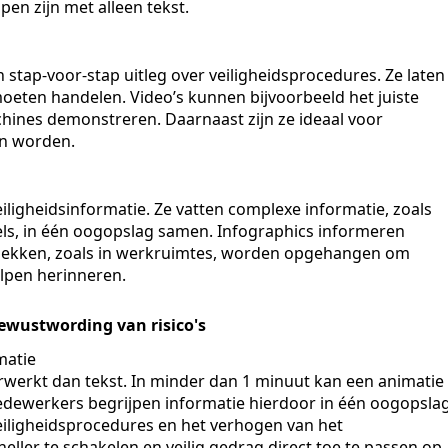
pen zijn met alleen tekst.
n stap-voor-stap uitleg over veiligheidsprocedures. Ze laten
moeten handelen. Video’s kunnen bijvoorbeeld het juiste
hines demonstreren. Daarnaast zijn ze ideaal voor
en worden.
iligheidsinformatie. Ze vatten complexe informatie, zoals
egels, in één oogopslag samen. Infographics informeren
lekken, zoals in werkruimtes, worden opgehangen om
lpen herinneren.
ewustwording van risico's
matie
rwerkt dan tekst. In minder dan 1 minuut kan een animatie
edewerkers begrijpen informatie hierdoor in één oogopsla
veiligheidsprocedures en het verhogen van het
eller te schakelen en veilig gedrag direct toe te passen op