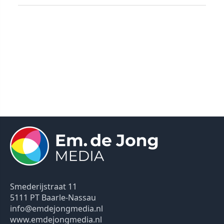
Smederijstraat 11
5111 PT Baarle-Nassau
info@emdejongmedia.nl
www.emdejongmedia.nl