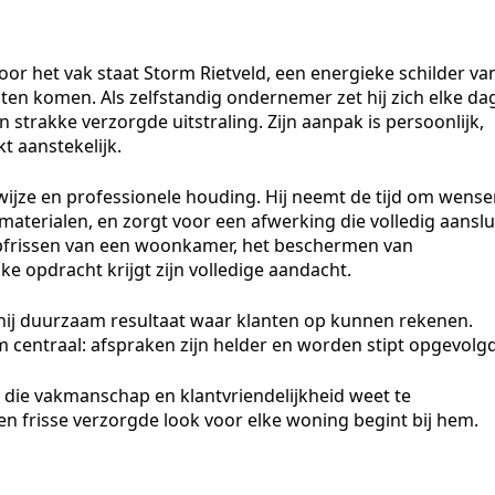
or het vak staat Storm Rietveld, een energieke schilder va
laten komen. Als zelfstandig ondernemer zet hij zich elke da
strakke verzorgde uitstraling. Zijn aanpak is persoonlijk,
t aanstekelijk.
wijze en professionele houding. Hij neemt de tijd om wens
materialen, en zorgt voor een afwerking die volledig aanslu
t opfrissen van een woonkamer, het beschermen van
ke opdracht krijgt zijn volledige aandacht.
 hij duurzaam resultaat waar klanten op kunnen rekenen.
 centraal: afspraken zijn helder en worden stipt opgevolgd
l die vakmanschap en klantvriendelijkheid weet te
Een frisse verzorgde look voor elke woning begint bij hem.